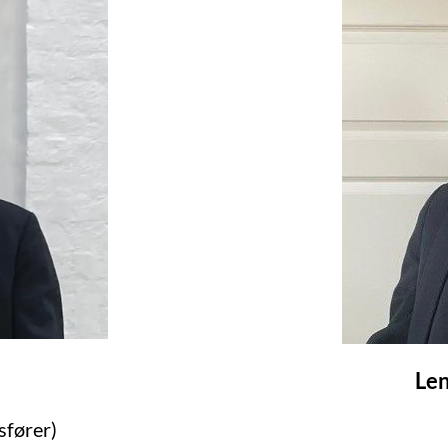
Le
sfører)