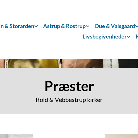
n & Storarden
Astrup & Rostrup
Oue & Valsgaard
Livsbegivenheder
Præster
Rold & Vebbestrup kirker