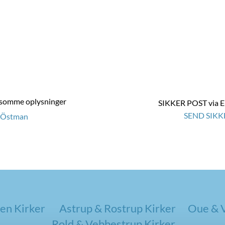
ølsomme oplysninger
SIKKER POST via E-
SEND SIKK
s Östman
en Kirker
Astrup & Rostrup Kirker
Oue & V
Rold & Vebbestrup Kirker