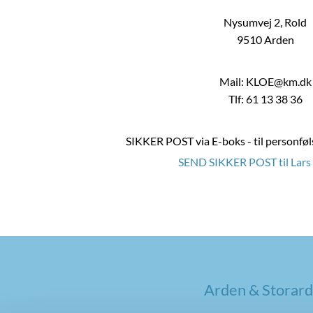
Nysumvej 2, Rold
9510 Arden
Mail: KLOE@km.dk
Tlf: 61 13 38 36
SIKKER POST via E-boks - til personf
SEND SIKKER POST til Lar
Arden & Storard