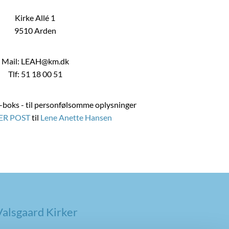
Kirke Allé 1
9510 Arden
Mail: LEAH@km.dk
Tlf: 51 18 00 51
boks - til personfølsomme oplysninger
ER POST
til
Lene Anette Hansen
alsgaard Kirker