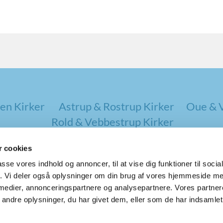
en Kirker
Astrup & Rostrup Kirker
Oue & V
Rold & Vebbestrup Kirker
 cookies
passe vores indhold og annoncer, til at vise dig funktioner til soci
fik. Vi deler også oplysninger om din brug af vores hjemmeside m
 medier, annonceringspartnere og analysepartnere. Vores partne
ndre oplysninger, du har givet dem, eller som de har indsamlet 
Privatlivspolitik
Log på ChurchDesk