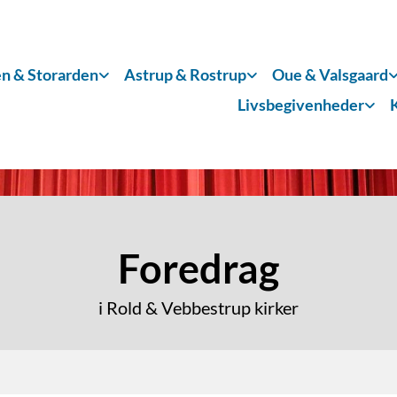
n & Storarden
Astrup & Rostrup
Oue & Valsgaard
Livsbegivenheder
Foredrag
i Rold & Vebbestrup kirker