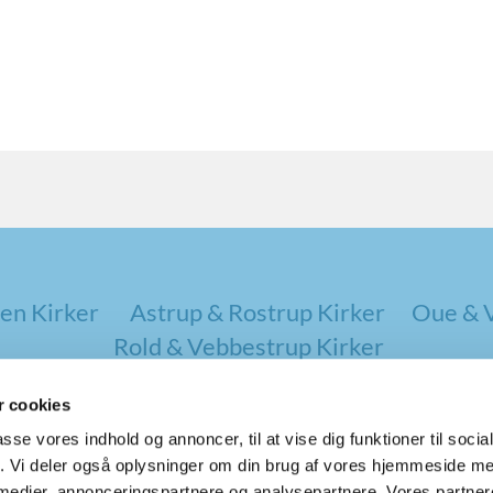
en Kirker
Astrup & Rostrup Kirker
Oue & V
Rold & Vebbestrup Kirker
 cookies
passe vores indhold og annoncer, til at vise dig funktioner til soci
fik. Vi deler også oplysninger om din brug af vores hjemmeside m
 medier, annonceringspartnere og analysepartnere. Vores partne