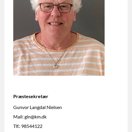
Præstesekretær
Gunvor Langdal Nielsen
Mail: gln@km.dk
Tlf.:
98544122