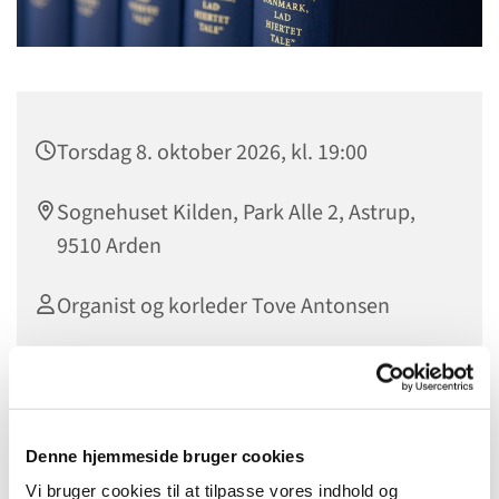
Torsdag 8. oktober 2026, kl. 19:00
Sognehuset Kilden, Park Alle 2, Astrup,
9510 Arden
Organist og korleder Tove Antonsen
Sangcafeen er et tilbud til dig, der bare elsker at synge!
Denne hjemmeside bruger cookies
Vi synger primært fra Højskolesangbogen og undervejs er
Vi bruger cookies til at tilpasse vores indhold og
der kaffe, the kage og hyggesnak.