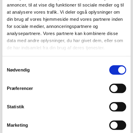
annoncer, til at vise dig funktioner til sociale medier og til
Vi skal ikke indstudere stemmer og ikke optræde for
at analysere vores trafik. Vi deler også oplysninger om
nogen. Vi synger simpelthen med hvert vores næb, og alle
din brug af vores hjemmeside med vores partnere inden
kan være med - også hvis du blev sendt uden for døren i
for sociale medier, annonceringspartnere og
musiktimerne i skolen.
analysepartnere. Vores partnere kan kombinere disse
data med andre oplysninger, du har givet dem, eller som
Tove kan godt lide at udfordre lidt og lære gode tricks fra
de har indsamlet fra din brug af deres tjenester.
sig, så man pludselig kan synge de høje toner lidt bedre
eller synge mere kraftigt.
Samtykkevalg
Nødvendig
"Det er bare vanedannende!" siger flere af sangeren med
et stort smil.
Præferencer
Statistik
Marketing