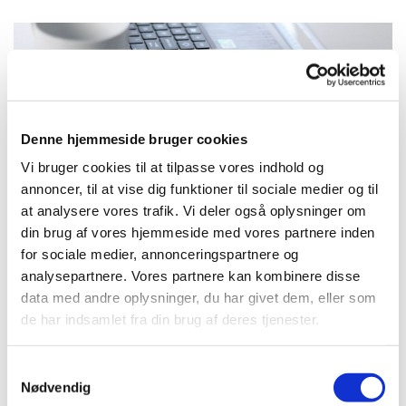
Denne hjemmeside bruger cookies
Vi bruger cookies til at tilpasse vores indhold og
annoncer, til at vise dig funktioner til sociale medier og til
at analysere vores trafik. Vi deler også oplysninger om
din brug af vores hjemmeside med vores partnere inden
for sociale medier, annonceringspartnere og
analysepartnere. Vores partnere kan kombinere disse
Referater Fælles menighedsrådsmøder Astrup-
data med andre oplysninger, du har givet dem, eller som
Rostrup 2024
de har indsamlet fra din brug af deres tjenester.
Klik på det enkelte møde herunder for at læse referatet:
Samtykkevalg
Referat Fælles MR møde Astrup og Rostrup d. 10-09-
Nødvendig
2024.pdf