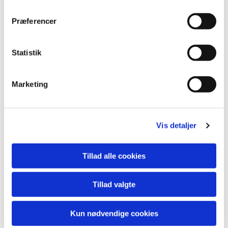
Referat fælles MR møde Astrup og Rostrup d. 04-06-
Præferencer
2024.pdf
Statistik
Marketing
Du vil måske også kunne lide...
Vis detaljer
Tillad alle cookies
Tillad valgte
Kun nødvendige cookies