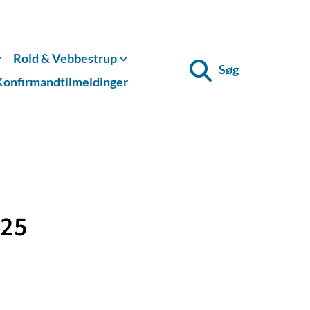
Rold & Vebbestrup
Søg
Konfirmandtilmeldinger
025