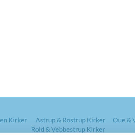
en Kirker
Astrup & Rostrup Kirker
Oue & V
Rold & Vebbestrup Kirker