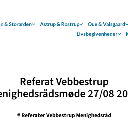
n & Storarden
Astrup & Rostrup
Oue & Valsgaard
Livsbegivenheder
Referat Vebbestrup
nighedsrådsmøde 27/08 2
#
Referater Vebbestrup Menighedsråd