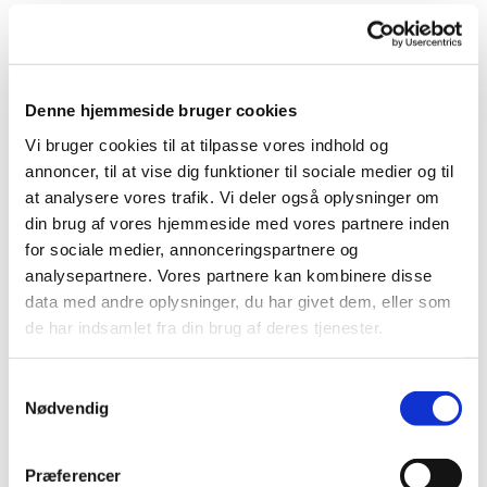
Denne hjemmeside bruger cookies
Vi bruger cookies til at tilpasse vores indhold og
annoncer, til at vise dig funktioner til sociale medier og til
at analysere vores trafik. Vi deler også oplysninger om
din brug af vores hjemmeside med vores partnere inden
for sociale medier, annonceringspartnere og
analysepartnere. Vores partnere kan kombinere disse
data med andre oplysninger, du har givet dem, eller som
de har indsamlet fra din brug af deres tjenester.
Referat Oue-Valsgaard Menighedsrådsmøde
09/04 2025
Samtykkevalg
Klik på linket for at læse referatet:
Referat Oue-Valsgaard
Nødvendig
MR 09-04-2025.pdf
Præferencer