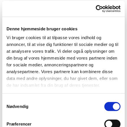
Denne hjemmeside bruger cookies
Vi bruger cookies til at tilpasse vores indhold og
annoncer, til at vise dig funktioner til sociale medier og til
at analysere vores trafik. Vi deler også oplysninger om
din brug af vores hjemmeside med vores partnere inden
for sociale medier, annonceringspartnere og
analysepartnere. Vores partnere kan kombinere disse
data med andre oplysninger, du har givet dem, eller som
de har indsamlet fra din brug af deres tjenester.
Referat Oue-Valsgaard Menighedsrådsmøde
09/04 2024
Samtykkevalg
Klik på linket for at læse referatet:
Referat Oue-Valsgaard
Nødvendig
MR 09-04-24.pdf
Præferencer