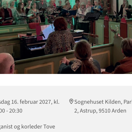
sdag 16. februar 2027, kl.
Sognehuset Kilden, Par
00 - 20:30
2, Astrup, 9510 Arden
anist og korleder Tove