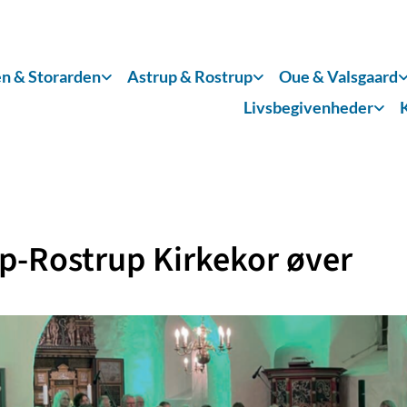
n & Storarden
Astrup & Rostrup
Oue & Valsgaard
Livsbegivenheder
p-Rostrup Kirkekor øver