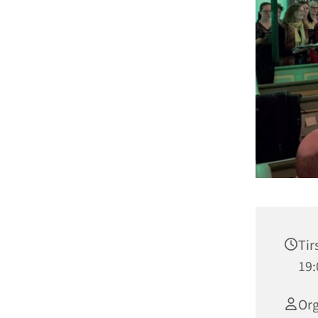
Tir
19:
Org