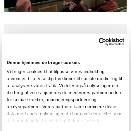
Tirsdag 2. februar 2027, kl. 19:00 - 20:30
Sognehuset Kilden, Park Alle 2, Astrup,
Denne hjemmeside bruger cookies
9510 Arden
Vi bruger cookies til at tilpasse vores indhold og
annoncer, til at vise dig funktioner til sociale medier og til
Organist og korleder Tove Antonsen
at analysere vores trafik. Vi deler også oplysninger om
din brug af vores hjemmeside med vores partnere inden
for sociale medier, annonceringspartnere og
analysepartnere. Vores partnere kan kombinere disse
data med andre oplysninger, du har givet dem, eller som
de har indsamlet fra din brug af deres tjenester.