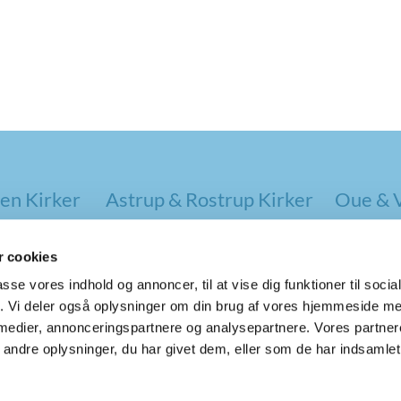
en Kirker
Astrup & Rostrup Kirker
Oue & V
Rold & Vebbestrup Kirker
 cookies
passe vores indhold og annoncer, til at vise dig funktioner til soci
fik. Vi deler også oplysninger om din brug af vores hjemmeside m
 medier, annonceringspartnere og analysepartnere. Vores partne
ndre oplysninger, du har givet dem, eller som de har indsamlet 
Log på ChurchDesk