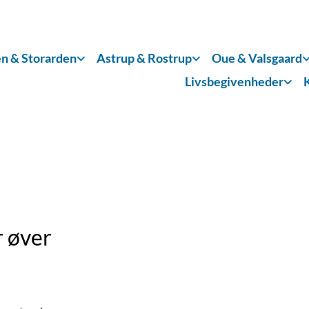
n & Storarden
Astrup & Rostrup
Oue & Valsgaard
Livsbegivenheder
 øver