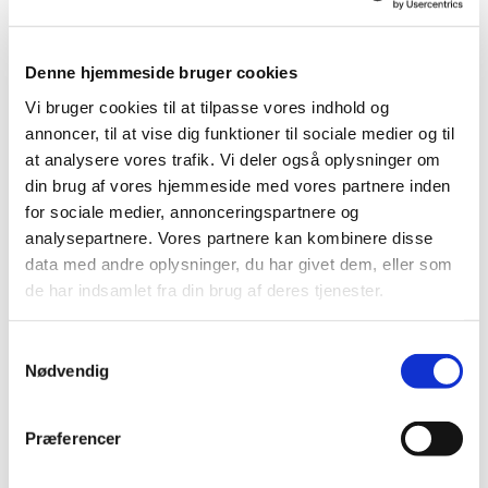
Denne hjemmeside bruger cookies
Vi bruger cookies til at tilpasse vores indhold og
annoncer, til at vise dig funktioner til sociale medier og til
at analysere vores trafik. Vi deler også oplysninger om
din brug af vores hjemmeside med vores partnere inden
for sociale medier, annonceringspartnere og
analysepartnere. Vores partnere kan kombinere disse
data med andre oplysninger, du har givet dem, eller som
de har indsamlet fra din brug af deres tjenester.
Kirkeblad Oue-Valsgaard juni-august 2026
Klik her for at læse kirkebladet:
Kirkeblad Oue-Valsgaard
Samtykkevalg
juni - august 2026.pdf
Nødvendig
Præferencer