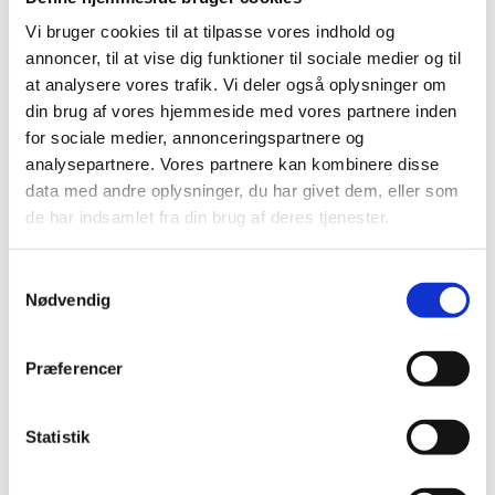
I alle korene både synger, leger, danser og snack’er vi. Det
Vi bruger cookies til at tilpasse vores indhold og
skal være sjovt at synge i kor, men børnene får også en
annoncer, til at vise dig funktioner til sociale medier og til
fortrolighed med deres stemmer og lærer undervejs også
at analysere vores trafik. Vi deler også oplysninger om
om musikalske begreber som rytme, melodi og klang.
din brug af vores hjemmeside med vores partnere inden
for sociale medier, annonceringspartnere og
Korene
medvirker til
spaghettigudstjenester og deltager i
analysepartnere. Vores partnere kan kombinere disse
en koncert eller to i løbet af sæsonen. Ved særlige
data med andre oplysninger, du har givet dem, eller som
anledninger kan ungdomskoret deltage i
de har indsamlet fra din brug af deres tjenester.
søndagsgudstjenester. Korene følger som udgangspunkt
skolens ferieplan men går på juleferie allerede d. 10/12.
Samtykkevalg
Nødvendig
For
tilmelding
og yderligere
information
kontakt Dan
Selchau på 27281451
Præferencer
Statistik