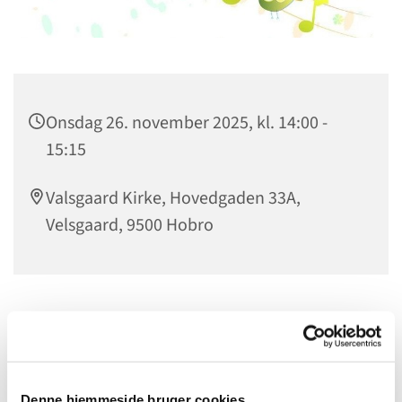
Onsdag 26. november 2025, kl. 14:00 -
15:15
Valsgaard Kirke, Hovedgaden 33A,
Velsgaard, 9500 Hobro
Da Valsgård Skole har fået nye ringetider, har korene
også fået nye øve-tider.
Juniorkoret er for 3.-6. klasse
Denne hjemmeside bruger cookies