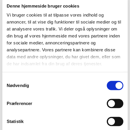
Denne hjemmeside bruger cookies
Vi bruger cookies til at tilpasse vores indhold og
annoncer, til at vise dig funktioner til sociale medier og til
at analysere vores trafik. Vi deler også oplysninger om
din brug af vores hjemmeside med vores partnere inden
for sociale medier, annonceringspartnere og
analysepartnere. Vores partnere kan kombinere disse
Tirsdag 22. december 2026, kl. 13:00
data med andre oplysninger, du har givet dem, eller som
de har indsamlet fra din brug af deres tjenester.
Solgårdscenteret
Samtykkevalg
Nødvendig
Præferencer
Du vil måske også kunne lide...
Statistik