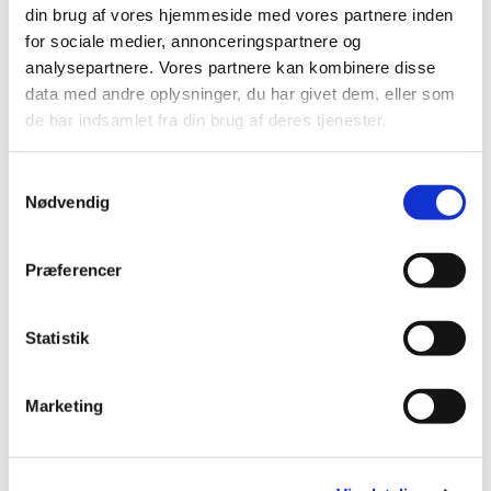
din brug af vores hjemmeside med vores partnere inden
traditionen tro indbyder Paul Arnbak til fællessang kl. 14 i
for sociale medier, annonceringspartnere og
sin have, med udsigt over fjorden, på adressen Under
analysepartnere. Vores partnere kan kombinere disse
skoven 3, 9500 Hobro.
data med andre oplysninger, du har givet dem, eller som
Organist Dan Selchau spiller til sangen.
de har indsamlet fra din brug af deres tjenester.
Skulle vejret drille rykker vi indendørs i Pauls hus.
Samtykkevalg
Nødvendig
Præferencer
Statistik
Marketing