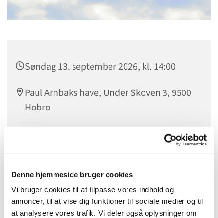
Søndag 13. september 2026, kl. 14:00
Paul Arnbaks have, Under Skoven 3, 9500
Hobro
Selvom der er længe til, vil vi alligevel gøre opmærksom
på dette fine arrangement, i anledning af Fjordens Dag i
Denne hjemmeside bruger cookies
Stinesminde som afholdes søndag d. 13. september
Vi bruger cookies til at tilpasse vores indhold og
mellem kl. 11 til 16.
annoncer, til at vise dig funktioner til sociale medier og til
at analysere vores trafik. Vi deler også oplysninger om
Det er en natur- og kulturdag i det dejlige fiskerleje – og