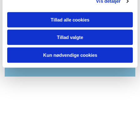
Vis detaljer
Tillad alle cookies
Tillad valgte
Du vil måske også kunne lide...
Kun nødvendige cookies