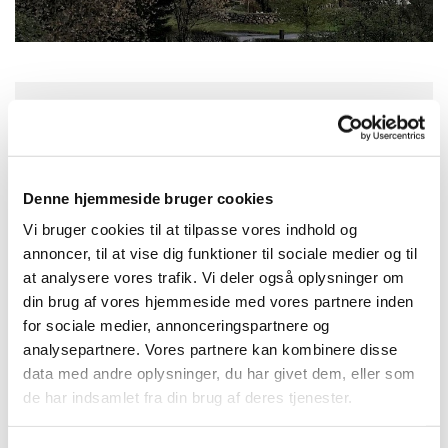
Søndag 9. august 2026, kl. 09:30
Rold Kirke, Nysumvej 5, Rold, 9510 Arden
Denne hjemmeside bruger cookies
Vi bruger cookies til at tilpasse vores indhold og
Præst Lars Östman
annoncer, til at vise dig funktioner til sociale medier og til
at analysere vores trafik. Vi deler også oplysninger om
din brug af vores hjemmeside med vores partnere inden
for sociale medier, annonceringspartnere og
analysepartnere. Vores partnere kan kombinere disse
data med andre oplysninger, du har givet dem, eller som
de har indsamlet fra din brug af deres tjenester.