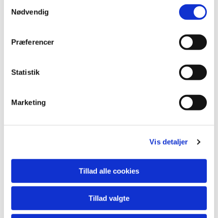
Samtykkevalg
Nødvendig
Præferencer
Statistik
Marketing
Vis detaljer
Du vil måske også kunne lide...
Tillad alle cookies
Tillad valgte