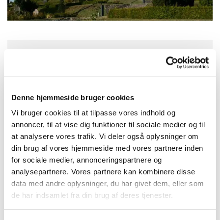
Søndag 27. september 2026, kl. 09:30
Astrup Kirke, Søvej 3A, Astrup, 9510 Arden
Denne hjemmeside bruger cookies
Vi bruger cookies til at tilpasse vores indhold og
Præst Lene Annette Hansen
annoncer, til at vise dig funktioner til sociale medier og til
at analysere vores trafik. Vi deler også oplysninger om
din brug af vores hjemmeside med vores partnere inden
for sociale medier, annonceringspartnere og
analysepartnere. Vores partnere kan kombinere disse
data med andre oplysninger, du har givet dem, eller som
de har indsamlet fra din brug af deres tjenester.