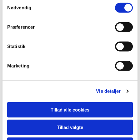
Samtykkevalg
Nødvendig
Præferencer
Statistik
Marketing
Vis detaljer
Du vil måske også kunne lide...
Tillad alle cookies
Tillad valgte