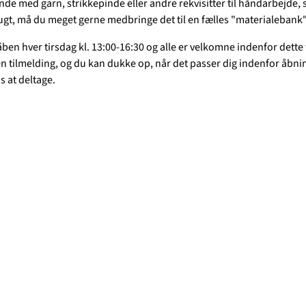
inde med garn, strikkepinde eller andre rekvisitter til håndarbejde,
rugt, må du meget gerne medbringe det til en fælles "materialebank"
åben hver tirsdag kl. 13:00-16:30 og alle er velkomne indenfor dette
en tilmelding, og du kan dukke op, når det passer dig indenfor åbni
is at deltage.