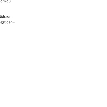
 som du
.
 tidsrum.
ngstiden -