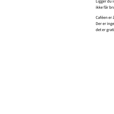
Ligger du 
ikke får b
Caféen er 
Der er ing
det er grat