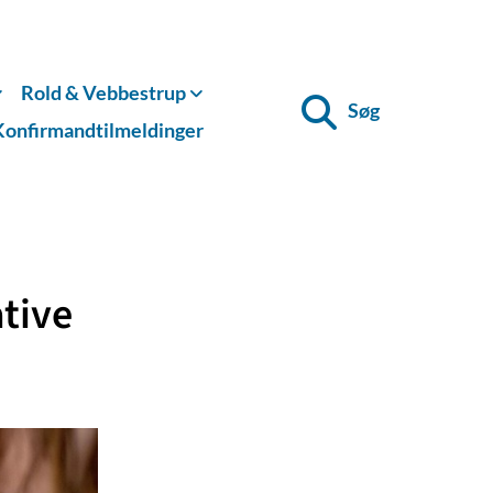
Rold & Vebbestrup
Søg
Konfirmandtilmeldinger
ative