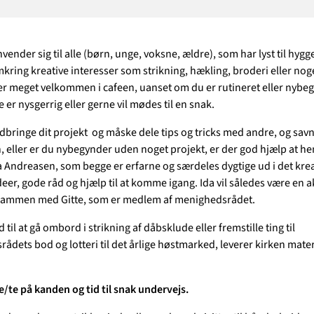
ender sig til alle (børn, unge, voksne, ældre), som har lyst til hygge
ring kreative interesser som strikning, hækling, broderi eller noge
er meget velkommen i cafeen, uanset om du er rutineret eller nybeg
er nysgerrig eller gerne vil mødes til en snak.
bringe dit projekt og måske dele tips og tricks med andre, og sav
, eller er du nybegynder uden noget projekt, er der god hjælp at hen
 Andreasen, som begge er erfarne og særdeles dygtige ud i det kreati
eer, gode råd og hjælp til at komme igang. Ida vil således være en ak
 sammen med Gitte, som er medlem af menighedsrådet.
til at gå ombord i strikning af dåbsklude eller fremstille ting til
ådets bod og lotteri til det årlige høstmarked, leverer kirken mate
e/te på kanden og tid til snak undervejs.