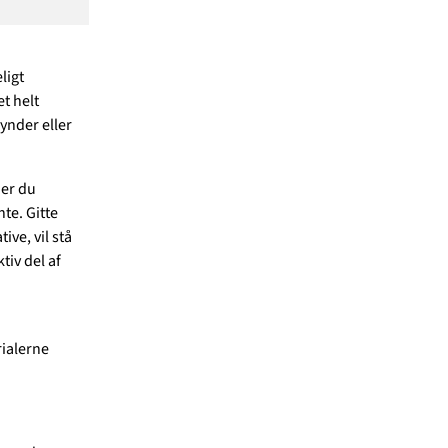
ligt
t helt
ynder eller
ner du
te. Gitte
ve, vil stå
tiv del af
rialerne