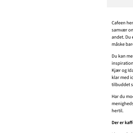
Cafeen henv
samvær omk
andet. Du 
måske bare 
Du kan med
inspiration
Kjær og Ida
klar med id
tilbuddet
Har du mod 
menighedsr
hertil.
Der er kaff