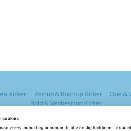
en Kirker
Astrup & Rostrup Kirker
Oue & V
Rold & Vebbestrup Kirker
 cookies
passe vores indhold og annoncer, til at vise dig funktioner til soci