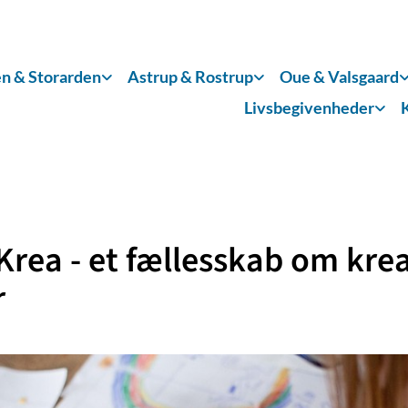
n & Storarden
Astrup & Rostrup
Oue & Valsgaard
Livsbegivenheder
Krea - et fællesskab om kre
r