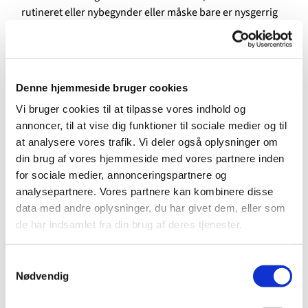
rutineret eller nybegynder eller måske bare er nysgerrig
eller gerne vil mødes til en snak.
Du kan medbringe dit projekt og måske dele tips og
tricks med andre, og savner du inspiration, eller er du
Denne hjemmeside bruger cookies
nybegynder uden noget projekt, er der god hjælp at
hente. Gitte Kjær og Ida Andreasen, som begge er erfarne
Vi bruger cookies til at tilpasse vores indhold og
og særdeles dygtige ud i det kreative, vil stå klar med
annoncer, til at vise dig funktioner til sociale medier og til
ideer, gode råd og hjælp til at komme igang. Ida vil
at analysere vores trafik. Vi deler også oplysninger om
således være en aktiv del af tilbuddet sammen med Gitte,
din brug af vores hjemmeside med vores partnere inden
som er medlem af menighedsrådet.
for sociale medier, annonceringspartnere og
analysepartnere. Vores partnere kan kombinere disse
Har du mod til at gå ombord i strikning af dåbsklude eller
data med andre oplysninger, du har givet dem, eller som
fremstille ting til menighedsrådets bod og lotteri til det
de har indsamlet fra din brug af deres tjenester.
årlige høstmarked, leverer kirken materialerne hertil.
Der er kaffe/te på kanden og tid til snak undervejs.
Samtykkevalg
Nødvendig
Ligger du inde med garn, strikkepinde eller andre
rekvisitter til håndarbejde, som du ikke får brugt, må du