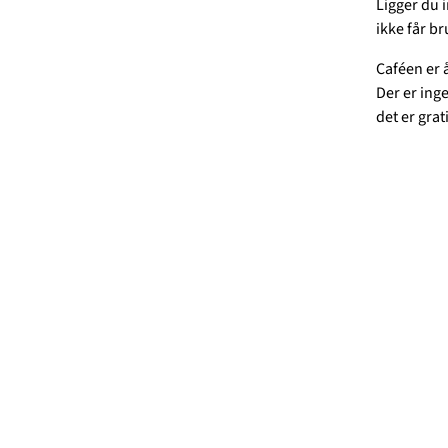
Ligger du 
ikke får b
Caféen er 
Der er ing
det er grat