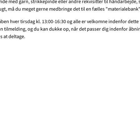
inde med garn, strikkepinde eller andre rekvisitter til håndarbejde,
rugt, må du meget gerne medbringe det til en fælles "materialebank"
åben hver tirsdag kl. 13:00-16:30 og alle er velkomne indenfor dette
en tilmelding, og du kan dukke op, når det passer dig indenfor åbni
is at deltage.