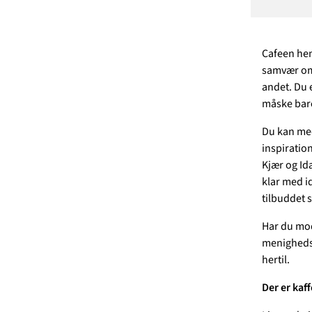
Cafeen henv
samvær omk
andet. Du 
måske bare 
Du kan med
inspiration
Kjær og Ida
klar med id
tilbuddet
Har du mod 
menighedsr
hertil.
Der er kaff