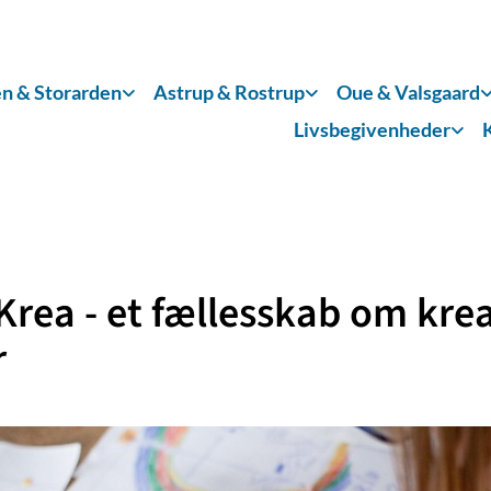
n & Storarden
Astrup & Rostrup
Oue & Valsgaard
Livsbegivenheder
Krea - et fællesskab om kre
r