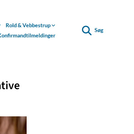
Rold & Vebbestrup
Søg
Konfirmandtilmeldinger
ative