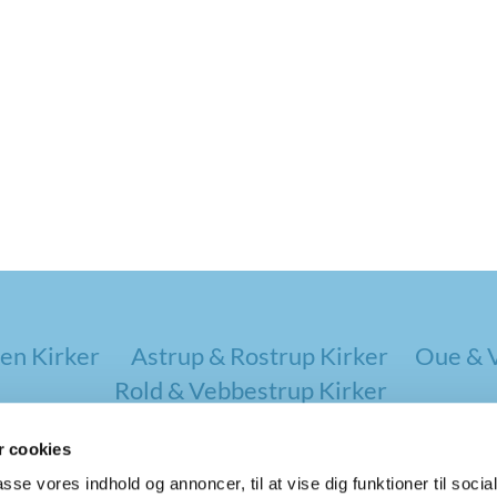
en Kirker
Astrup & Rostrup Kirker
Oue & V
Rold & Vebbestrup Kirker
 cookies
passe vores indhold og annoncer, til at vise dig funktioner til soci