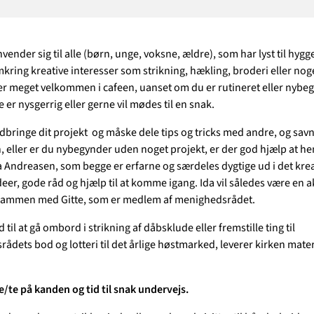
ender sig til alle (børn, unge, voksne, ældre), som har lyst til hygge
ring kreative interesser som strikning, hækling, broderi eller noge
er meget velkommen i cafeen, uanset om du er rutineret eller nybeg
er nysgerrig eller gerne vil mødes til en snak.
bringe dit projekt og måske dele tips og tricks med andre, og sav
, eller er du nybegynder uden noget projekt, er der god hjælp at hen
 Andreasen, som begge er erfarne og særdeles dygtige ud i det kreati
eer, gode råd og hjælp til at komme igang. Ida vil således være en ak
 sammen med Gitte, som er medlem af menighedsrådet.
til at gå ombord i strikning af dåbsklude eller fremstille ting til
ådets bod og lotteri til det årlige høstmarked, leverer kirken mate
e/te på kanden og tid til snak undervejs.