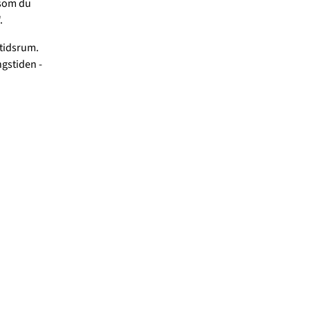
 som du
.
 tidsrum.
ngstiden -