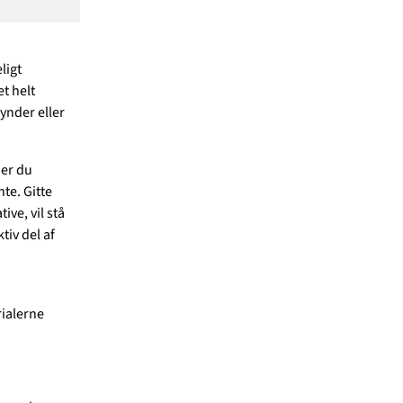
ligt
t helt
ynder eller
ner du
te. Gitte
ve, vil stå
tiv del af
rialerne