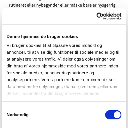
rutineret eller nybegynder eller måske bare er nysgerrig
eller gerne vil mødes til en snak.
Du kan medbringe dit projekt og måske dele tips og
tricks med andre, og savner du inspiration, eller er du
Denne hjemmeside bruger cookies
nybegynder uden noget projekt, er der god hjælp at
hente. Gitte Kjær og Ida Andreasen, som begge er erfarne
Vi bruger cookies til at tilpasse vores indhold og
og særdeles dygtige ud i det kreative, vil stå klar med
annoncer, til at vise dig funktioner til sociale medier og til
ideer, gode råd og hjælp til at komme igang. Ida vil
at analysere vores trafik. Vi deler også oplysninger om
således være en aktiv del af tilbuddet sammen med Gitte,
din brug af vores hjemmeside med vores partnere inden
som er medlem af menighedsrådet.
for sociale medier, annonceringspartnere og
analysepartnere. Vores partnere kan kombinere disse
Har du mod til at gå ombord i strikning af dåbsklude eller
data med andre oplysninger, du har givet dem, eller som
fremstille ting til menighedsrådets bod og lotteri til det
de har indsamlet fra din brug af deres tjenester.
årlige høstmarked, leverer kirken materialerne hertil.
Der er kaffe/te på kanden og tid til snak undervejs.
Samtykkevalg
Nødvendig
Ligger du inde med garn, strikkepinde eller andre
rekvisitter til håndarbejde, som du ikke får brugt, må du