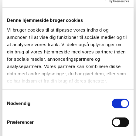
Denne hjemmeside bruger cookies
Vi bruger cookies til at tilpasse vores indhold og
annoncer, til at vise dig funktioner til sociale medier og til
at analysere vores trafik. Vi deler også oplysninger om
din brug af vores hjemmeside med vores partnere inden
for sociale medier, annonceringspartnere og
analysepartnere. Vores partnere kan kombinere disse
data med andre oplysninger, du har givet dem, eller som
de har indsamlet fra din brug af deres tjenester.
Referat Astrup Menighedsråd d. 07/11 2023
Klik her for at læse referatet:
Referat Astrup
Samtykkevalg
Menighedsråd 07-11-23.pdf
Nødvendig
Præferencer