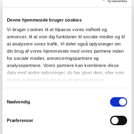
Denne hjemmeside bruger cookies
Vi bruger cookies til at tilpasse vores indhold og
annoncer, til at vise dig funktioner til sociale medier og til
at analysere vores trafik. Vi deler også oplysninger om
din brug af vores hjemmeside med vores partnere inden
for sociale medier, annonceringspartnere og
analysepartnere. Vores partnere kan kombinere disse
data med andre oplysninger, du har givet dem, eller som
de har indsamlet fra din brug af deres tjenester.
Referat Astrup Menighedsråd d. 09/03 2023
Klik her for at læse referatet:
Referat Astrup
Samtykkevalg
Menighedsråd 09-03-23.pdf
Nødvendig
Præferencer