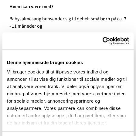
Hvem kan være med?
Babysalmesang henvender sig til dehelt små børn på ca. 3
- 11 måneder og
deres mor/far.
Alle kan være med - uanset, hvordan man synger - også
selvom man ikke kender alle salmerne i salmebogen eller
Denne hjemmeside bruger cookies
ikke kommer i kirke hver søndag.
Vi bruger cookies til at tilpasse vores indhold og
Hvordan foregår det?
annoncer, til at vise dig funktioner til sociale medier og til
at analysere vores trafik. Vi deler også oplysninger om
Sammen synger vi salmer og sange, der vugges, laves
din brug af vores hjemmeside med vores partnere inden
fagter, lyttes og leges. Der er forskellige rekvisitter feks.
for sociale medier, annonceringspartnere og
sæbebobler, klokkespil, tørklæder og melodica, som
analysepartnere. Vores partnere kan kombinere disse
bruges i undervisningsforløbet for at stimulere barnets
data med andre oplysninger, du har givet dem, eller som
sanser.
de har indsamlet fra din brug af deres tjenester.
Undervejs i forløbet bliver der plads til at skifte ble, give