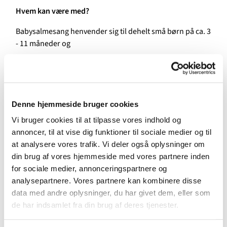
Hvem kan være med?
Babysalmesang henvender sig til dehelt små børn på ca. 3
- 11 måneder og
deres mor/far.
Alle kan være med - uanset, hvordan man synger - også
selvom man ikke kender alle salmerne i salmebogen eller
Denne hjemmeside bruger cookies
ikke kommer i kirke hver søndag.
Vi bruger cookies til at tilpasse vores indhold og
Hvordan foregår det?
annoncer, til at vise dig funktioner til sociale medier og til
at analysere vores trafik. Vi deler også oplysninger om
Sammen synger vi salmer og sange, der vugges, laves
din brug af vores hjemmeside med vores partnere inden
fagter, lyttes og leges. Der er forskellige rekvisitter feks.
for sociale medier, annonceringspartnere og
sæbebobler, klokkespil, tørklæder og melodica, som
analysepartnere. Vores partnere kan kombinere disse
bruges i undervisningsforløbet for at stimulere barnets
data med andre oplysninger, du har givet dem, eller som
sanser.
de har indsamlet fra din brug af deres tjenester.
Undervejs i forløbet bliver der plads til at skifte ble, give