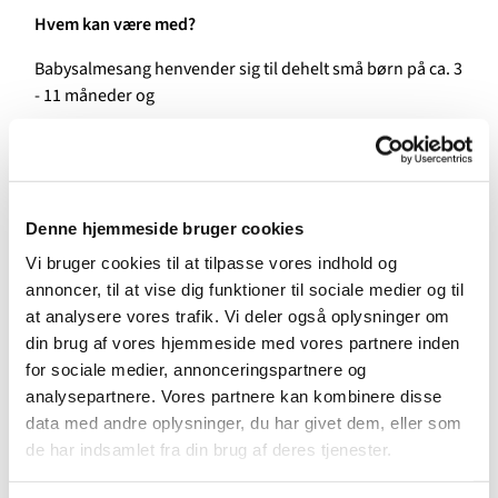
Hvem kan være med?
Babysalmesang henvender sig til dehelt små børn på ca. 3
- 11 måneder og
deres mor/far.
Alle kan være med - uanset, hvordan man synger - også
selvom man ikke kender alle salmerne i salmebogen eller
Denne hjemmeside bruger cookies
ikke kommer i kirke hver søndag.
Vi bruger cookies til at tilpasse vores indhold og
Hvordan foregår det?
annoncer, til at vise dig funktioner til sociale medier og til
at analysere vores trafik. Vi deler også oplysninger om
Sammen synger vi salmer og sange, der vugges, laves
din brug af vores hjemmeside med vores partnere inden
fagter, lyttes og leges. Der er forskellige rekvisitter feks.
for sociale medier, annonceringspartnere og
sæbebobler, klokkespil, tørklæder og melodica, som
analysepartnere. Vores partnere kan kombinere disse
bruges i undervisningsforløbet for at stimulere barnets
data med andre oplysninger, du har givet dem, eller som
sanser.
de har indsamlet fra din brug af deres tjenester.
Undervejs i forløbet bliver der plads til at skifte ble, give