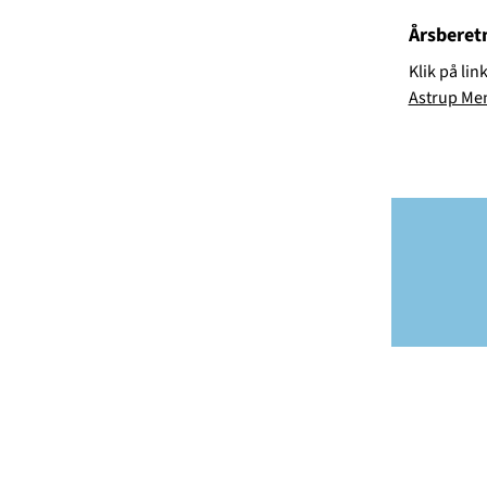
Årsberet
Klik på li
Astrup Me