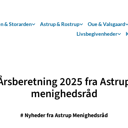
n & Storarden
Astrup & Rostrup
Oue & Valsgaard
Livsbegivenheder
Årsberetning 2025 fra Astru
menighedsråd
#
Nyheder fra Astrup Menighedsråd