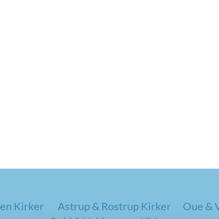
en Kirker
Astrup & Rostrup Kirker
Oue & V