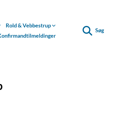
Rold & Vebbestrup
Søg
Konfirmandtilmeldinger
p